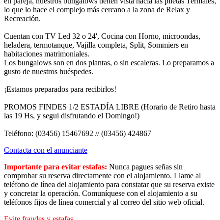
en pareja, nuestros bungalows tienen vista hacia las piletas Termales,
lo que lo hace el complejo más cercano a la zona de Relax y
Recreación.
Cuentan con TV Led 32 o 24', Cocina con Horno, microondas,
heladera, termotanque, Vajilla completa, Split, Sommiers en
habitaciones matrimoniales.
Los bungalows son en dos plantas, o sin escaleras. Lo preparamos a
gusto de nuestros huéspedes.
¡Estamos preparados para recibirlos!
PROMOS FINDES 1/2 ESTADÍA LIBRE (Horario de Retiro hasta
las 19 Hs, y segui disfrutando el Domingo!)
Teléfono: (03456) 15467692 // (03456) 424867
Contacta con el anunciante
Importante para evitar estafas:
Nunca pagues señas sin
comprobar su reserva directamente con el alojamiento. Llame al
teléfono de línea del alojamiento para constatar que su reserva existe
y concretar la operación. Comuníquese con el alojamiento a su
teléfonos fijos de línea comercial y al correo del sitio web oficial.
Evite fraudes y estafas