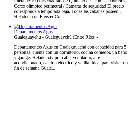
Pileta de 100 mts cuadrados / Quincho de 120mts cuadrados /
Cerco olimpico perimetral / Camaras de seguridad El precio
corresponde a temporada baja. Todas las cabañas poseen..
Heladera con Freezer Co...
Departamentos Agus
Gualeguaychú
-
Gualeguaychú (Entre Ríos)
-
Departamentos Agus en Gualeguyachú con capacidad para 5
personas .cuenta con un dormitorio, cocina comedor, un baño
y garage. Heladera,tv por cabe, ventilador, aire
acondicionado, calefon eléctrico y vajilla. Ideal para visitar un
fin de semana Guale...