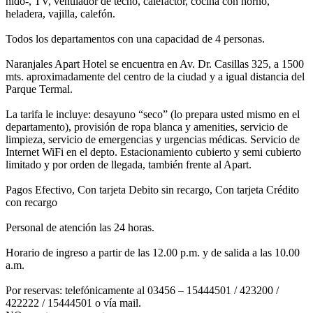
nido-, TV, ventilador de techo, calefactor, cocina con horno,
heladera, vajilla, calefón.
Todos los departamentos con una capacidad de 4 personas.
Naranjales Apart Hotel se encuentra en Av. Dr. Casillas 325, a 1500
mts. aproximadamente del centro de la ciudad y a igual distancia del
Parque Termal.
La tarifa le incluye: desayuno “seco” (lo prepara usted mismo en el
departamento), provisión de ropa blanca y amenities, servicio de
limpieza, servicio de emergencias y urgencias médicas. Servicio de
Internet WiFi en el depto. Estacionamiento cubierto y semi cubierto
limitado y por orden de llegada, también frente al Apart.
Pagos Efectivo, Con tarjeta Debito sin recargo, Con tarjeta Crédito
con recargo
Personal de atención las 24 horas.
Horario de ingreso a partir de las 12.00 p.m. y de salida a las 10.00
a.m.
Por reservas: telefónicamente al 03456 – 15444501 / 423200 /
422222 / 15444501 o vía mail.